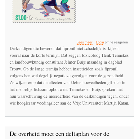
over
Lees meer
Login
om te reageren
Gevaren
Deskundigen die beweren dat fipronil niet schadelijk is, kijken
van
vooral naar de korte termijn. Dat zeggen toxicoloog Henk Tennekes
fipronil
en landbouwkundig consultant Jelmer Buijs maandag in dagblad
worden
onderschat,
Trouw. Op de lange termijn hebben insecticiden zoals fipronil
zeggen
volgens hen wel degelijk negatieve gevolgen voor de gezondheid.
experts
Ze wijzen erop dat de effecten van kleine hoeveelheden gif zich in
het menselijk lichaam opbouwen. Tennekes en Buijs spreken met
hun waarschuwing de meerderheid van de deskundigen tegen, onder
wie hoogleraar voedingsleer aan de Vrije Universiteit Martijn Katan.
De overheid moet een deltaplan voor de