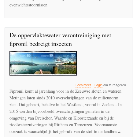
evenwichtsstoornissen.
De oppervlaktewater verontreiniging met
fipronil bedreigt insecten
over
Lees meer
Login
om te reageren
De
Fipronil komt al jarenlang voor in de Zeeuwse sloten en wateren.
oppervlaktewater
Metingen laten sinds 2010 overschrijdingen van de milieunorm
verontreiniging
zien. Dat gebeurt, behalve in het Westland, vooral in Zeeland. In
met
fipronil
2015 werden bijvoorbeeld overschrijdingen gemeten in de
bedreigt
omgeving van Dreischor, Waarde en Kloosterzande en bij de
insecten
rioolwaterzuiveringen bij Ritthem en Terneuzen. Voornaamste
oorzaak is waarschijnlijk het gebruik van de stof in de landbouw.