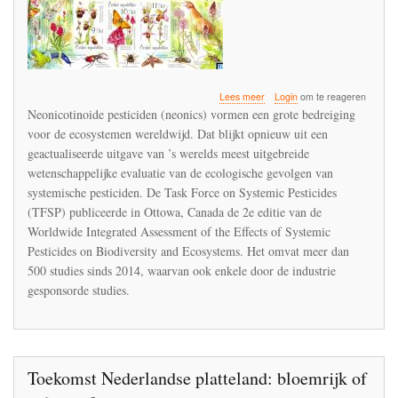
over
Lees meer
Login
om te reageren
Jean-
Neonicotinoide pesticiden (neonics) vormen een grote bedreiging
Marc
voor de ecosystemen wereldwijd. Dat blijkt opnieuw uit een
Bonmatin
geactualiseerde uitgave van ’s werelds meest uitgebreide
pleit
voor
wetenschappelijke evaluatie van de ecologische gevolgen van
een
systemische pesticiden. De Task Force on Systemic Pesticides
verbod
(TFSP) publiceerde in Ottowa, Canada de 2e editie van de
op
Worldwide Integrated Assessment of the Effects of Systemic
de
neonicotinoïden
Pesticides on Biodiversity and Ecosystems. Het omvat meer dan
500 studies sinds 2014, waarvan ook enkele door de industrie
gesponsorde studies.
Toekomst Nederlandse platteland: bloemrijk of