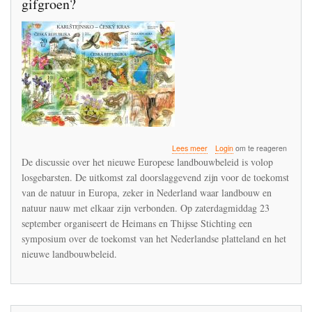
gifgroen?
over
Lees meer
Login
om te reageren
Toekomst
De discussie over het nieuwe Europese landbouwbeleid is volop
Nederlandse
losgebarsten. De uitkomst zal doorslaggevend zijn voor de toekomst
platteland:
van de natuur in Europa, zeker in Nederland waar landbouw en
bloemrijk
of
natuur nauw met elkaar zijn verbonden. Op zaterdagmiddag 23
gifgroen?
september organiseert de Heimans en Thijsse Stichting een
symposium over de toekomst van het Nederlandse platteland en het
nieuwe landbouwbeleid.