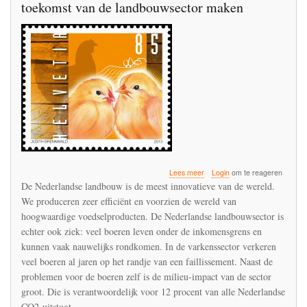
toekomst van de landbouwsector maken
over
Lees meer
Login
om te reageren
De
De Nederlandse landbouw is de meest innovatieve van de wereld.
overheid
We produceren zeer efficiënt en voorzien de wereld van
moet
hoogwaardige voedselproducten. De Nederlandse landbouwsector is
een
deltaplan
echter ook ziek: veel boeren leven onder de inkomensgrens en
voor
kunnen vaak nauwelijks rondkomen. In de varkenssector verkeren
de
veel boeren al jaren op het randje van een faillissement. Naast de
toekomst
problemen voor de boeren zelf is de milieu-impact van de sector
van
de
groot. Die is verantwoordelijk voor 12 procent van alle Nederlandse
landbouwsector
CO2-uitstoot.