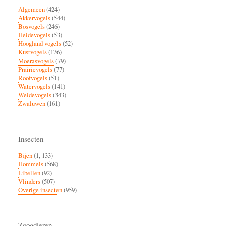
Algemeen
(424)
Akkervogels
(544)
Bosvogels
(246)
Heidevogels
(53)
Hoogland vogels
(52)
Kustvogels
(176)
Moerasvogels
(79)
Prairievogels
(77)
Roofvogels
(51)
Watervogels
(141)
Weidevogels
(343)
Zwaluwen
(161)
Insecten
Bijen
(1, 133)
Hommels
(568)
Libellen
(92)
Vlinders
(507)
Overige insecten
(959)
Zoogdieren