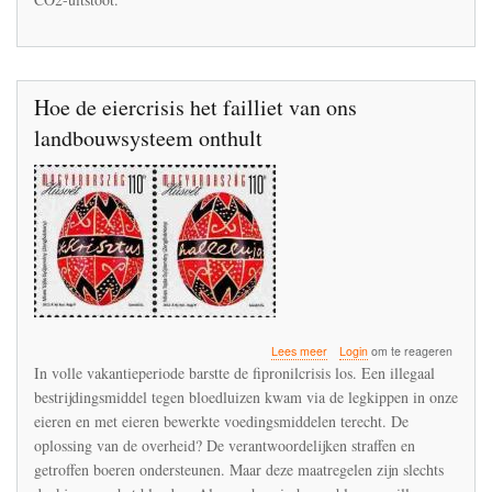
maken
Hoe de eiercrisis het failliet van ons
landbouwsysteem onthult
over
Lees meer
Login
om te reageren
Hoe
In volle vakantieperiode barstte de fipronilcrisis los. Een illegaal
de
bestrijdingsmiddel tegen bloedluizen kwam via de legkippen in onze
eiercrisis
eieren en met eieren bewerkte voedingsmiddelen terecht. De
het
failliet
oplossing van de overheid? De verantwoordelijken straffen en
van
getroffen boeren ondersteunen. Maar deze maatregelen zijn slechts
ons