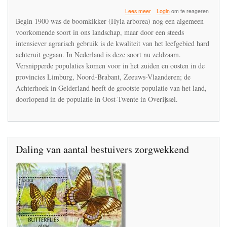
over
Lees meer
Login
om te reageren
De
Begin 1900 was de boomkikker (Hyla arborea) nog een algemeen
boomkikker
voorkomende soort in ons landschap, maar door een steeds
zal
intensiever agrarisch gebruik is de kwaliteit van het leefgebied hard
uitsterven
in
achteruit gegaan. In Nederland is deze soort nu zeldzaam.
de
Versnipperde populaties komen voor in het zuiden en oosten in de
Achterhoek
provincies Limburg, Noord-Brabant, Zeeuws-Vlaanderen; de
door
Achterhoek in Gelderland heeft de grootste populatie van het land,
insectenschaarste
doorlopend in de populatie in Oost-Twente in Overijssel.
Daling van aantal bestuivers zorgwekkend