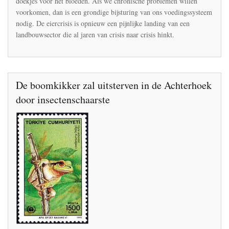
doekjes voor het bloeden. Als we chronische problemen willen
landbouwsysteem
voorkomen, dan is een grondige bijsturing van ons voedingssysteem
onthult
nodig. De eiercrisis is opnieuw een pijnlijke landing van een
landbouwsector die al jaren van crisis naar crisis hinkt.
De boomkikker zal uitsterven in de Achterhoek
door insectenschaarste