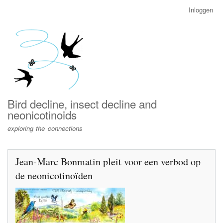
Overslaan
Inloggen
User
en
account
naar
menu
de
inhoud
gaan
Bird decline, insect decline and
neonicotinoids
exploring the connections
Jean-Marc Bonmatin pleit voor een verbod op
de neonicotinoïden