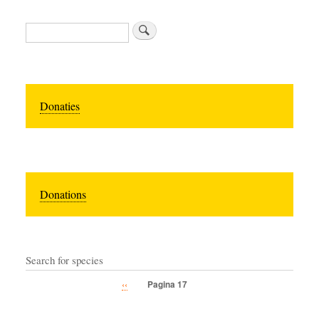
Zoeken
Donaties
Donations
Search for species
Vorige
‹‹
Pagina 17
Paginatie
pagina