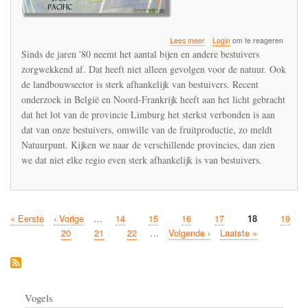
over
Lees meer
Login
om te reageren
Daling
Sinds de jaren '80 neemt het aantal bijen en andere bestuivers
van
zorgwekkend af. Dat heeft niet alleen gevolgen voor de natuur. Ook
aantal
de landbouwsector is sterk afhankelijk van bestuivers. Recent
bestuivers
zorgwekkend
onderzoek in België en Noord-Frankrijk heeft aan het licht gebracht
dat het lot van de provincie Limburg het sterkst verbonden is aan
dat van onze bestuivers, omwille van de fruitproductie, zo meldt
Natuurpunt. Kijken we naar de verschillende provincies, dan zien
we dat niet elke regio even sterk afhankelijk is van bestuivers.
Eerste
« Eerste
Vorige
‹ Vorige
…
Pagina
14
Pagina
15
Pagina
16
Pagina
17
Huidige
18
Pagina
19
Paginatie
pagina
pagina
pagina
Pagina
20
Pagina
21
Pagina
22
…
Volgende
Volgende ›
Laatste
Laatste »
pagina
pagina
Vogels