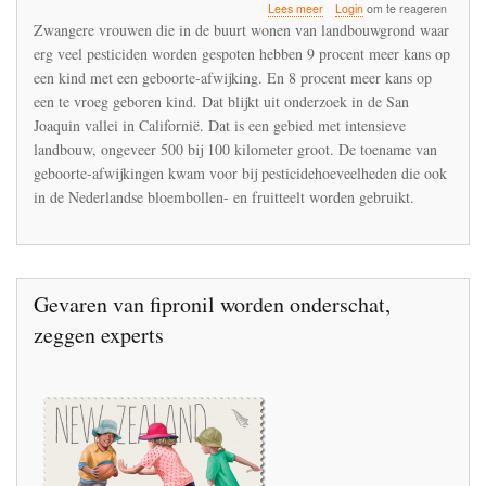
over
Lees meer
Login
om te reageren
Hoge
Zwangere vrouwen die in de buurt wonen van landbouwgrond waar
blootstelling
erg veel pesticiden worden gespoten hebben 9 procent meer kans op
aan
een kind met een geboorte-afwijking. En 8 procent meer kans op
pesticiden
tijdens
een te vroeg geboren kind. Dat blijkt uit onderzoek in de San
de
Joaquin vallei in Californië. Dat is een gebied met intensieve
zwangerschap
landbouw, ongeveer 500 bij 100 kilometer groot. De toename van
verhoogt
geboorte-afwijkingen kwam voor bij pesticidehoeveelheden die ook
risico
geboorteafwijkingen
in de Nederlandse bloembollen- en fruitteelt worden gebruikt.
Gevaren van fipronil worden onderschat,
zeggen experts