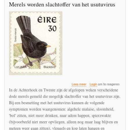
Merels worden slachtoffer van het usutuvirus
over
Lees meer
Login
om te reageren
Merels
In de Achterhoek en Twente zijn de afgelopen weken verscheidene
worden
dode merels gemeld die mogelijk slachtoffer van het usutuvirus zijn.
slachtoffer
Bij een besmetting met het usutuvirus kunnen de volgende
van
het
symptomen worden waargenomen: algehele malaise, sloomheid,
usutuvirus
'bol' zitten, niet meer drinken, naar adem happen, spierzwakte
(bijvoorbeeld niet meer opvliegen, alleen nog maar laag blijven en
meteen weer gaan zitten), vleugels en kop laten hangen en