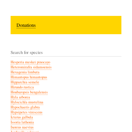
Donations
Search for species
Hesperia meskei pinocayo
Heteromirafra sidamoensis
Hexagenia limbata
Himantopus himantopus
Hipparchia semele
Hirundo rustica
Houbaropsis bengalensis
Hyla arborea
Hylocichla mustelina
Hypochaeris glabra
Hypsipetes virescens
Icterus galbula
Issoria lathonia
Ixoreus naevius