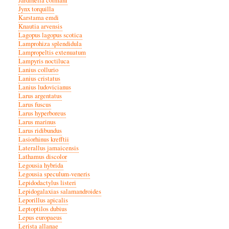
Jardinella colmani
Jynx torquilla
Karstama emdi
Knautia arvensis
Lagopus lagopus scotica
Lamprohiza splendidula
Lampropeltis extenuatum
Lampyris noctiluca
Lanius collurio
Lanius cristatus
Lanius ludovicianus
Larus argentatus
Larus fuscus
Larus hyperboreus
Larus marinus
Larus ridibundus
Lasiorhinus krefftii
Laterallus jamaicensis
Lathamus discolor
Legousia hybrida
Legousia speculum-veneris
Lepidodactylus listeri
Lepidogalaxias salamandroides
Leporillus apicalis
Leptoptilos dubius
Lepus europaeus
Lerista allanae