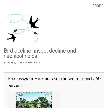
Overslaan
Inloggen
User
en
account
naar
menu
de
inhoud
gaan
Bird decline, insect decline and
neonicotinoids
exploring the connections
Bee losses in Virginia over the winter nearly 60
percent