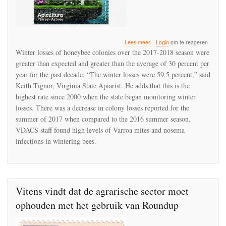
over
Lees meer
Login
om te reageren
Bee
Winter losses of honeybee colonies over the 2017-2018 season were
losses
greater than expected and greater than the average of 30 percent per
in
year for the past decade. “The winter losses were 59.5 percent,” said
Virginia
over
Keith Tignor, Virginia State Apiarist. He adds that this is the
the
highest rate since 2000 when the state began monitoring winter
winter
losses. There was a decrease in colony losses reported for the
nearly
summer of 2017 when compared to the 2016 summer season.
60
percent
VDACS staff found high levels of Varroa mites and nosema
infections in wintering bees.
Vitens vindt dat de agrarische sector moet
ophouden met het gebruik van Roundup