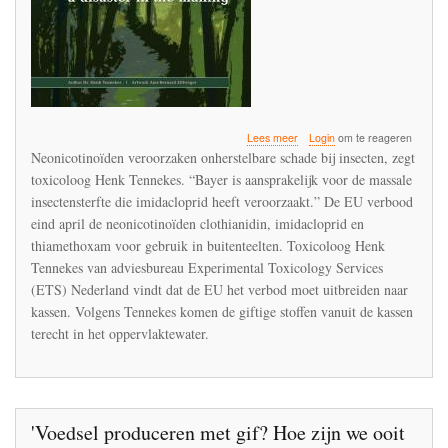
over
Lees meer
Login
om te reageren
‘Neonicotinoïden
Neonicotinoïden veroorzaken onherstelbare schade bij insecten, zegt
ook
toxicoloog Henk Tennekes. “Bayer is aansprakelijk voor de massale
verbieden
insectensterfte die imidacloprid heeft veroorzaakt.” De EU verbood
in
kassen’
eind april de neonicotinoïden clothianidin, imidacloprid en
thiamethoxam voor gebruik in buitenteelten. Toxicoloog Henk
Tennekes van adviesbureau Experimental Toxicology Services
(ETS) Nederland vindt dat de EU het verbod moet uitbreiden naar
kassen. Volgens Tennekes komen de giftige stoffen vanuit de kassen
terecht in het oppervlaktewater.
'Voedsel produceren met gif? Hoe zijn we ooit