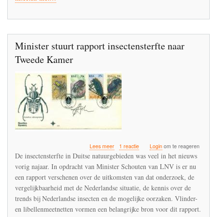
de
schop
Minister stuurt rapport insectensterfte naar
Tweede Kamer
over
Lees meer
1 reactie
Login
om te reageren
Minister
De insectensterfte in Duitse natuurgebieden was veel in het nieuws
stuurt
vorig najaar. In opdracht van Minister Schouten van LNV is er nu
rapport
een rapport verschenen over de uitkomsten van dat onderzoek, de
insectensterfte
naar
vergelijkbaarheid met de Nederlandse situatie, de kennis over de
Tweede
trends bij Nederlandse insecten en de mogelijke oorzaken. Vlinder-
Kamer
en libellenmeetnetten vormen een belangrijke bron voor dit rapport.