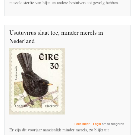
massale sterfte van bijen en andere bestuivers tot gevolg hebben.
dat
onzalige
idee
gekomen?'
Usutuvirus slaat toe, minder merels in
Nederland
over
Lees meer
Login
om te reageren
Usutuvirus
Er zijn dit voorjaar aanzienlijk minder merels, zo blijkt uit
slaat