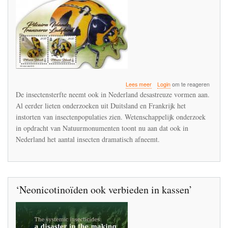
over
Lees meer
Login
om te reageren
Desastreuze
De insectensterfte neemt ook in Nederland desastreuze vormen aan.
insectensterfte
Al eerder lieten onderzoeken uit Duitsland en Frankrijk het
brengt
instorten van insectenpopulaties zien. Wetenschappelijk onderzoek
onze
leefomgeving
in opdracht van Natuurmonumenten toont nu aan dat ook in
in
Nederland het aantal insecten dramatisch afneemt.
gevaar
‘Neonicotinoïden ook verbieden in kassen’