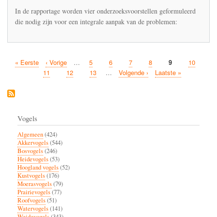
In de rapportage worden vier onderzoeksvoorstellen geformuleerd
die nodig zijn voor een integrale aanpak van de problemen:
Eerste
« Eerste
Vorige
‹ Vorige
…
Pagina
5
Pagina
6
Pagina
7
Pagina
8
Huidige
9
Pagina
10
Paginatie
pagina
pagina
pagina
Pagina
11
Pagina
12
Pagina
13
…
Volgende
Volgende ›
Laatste
Laatste »
pagina
pagina
Vogels
Algemeen
(424)
Akkervogels
(544)
Bosvogels
(246)
Heidevogels
(53)
Hoogland vogels
(52)
Kustvogels
(176)
Moerasvogels
(79)
Prairievogels
(77)
Roofvogels
(51)
Watervogels
(141)
Weidevogels
(343)