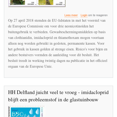
over
Lees meer
Login
om te reageren
Ctgb
Op 27 april 2018 stemden de EU-lidstaten in met het voorstel van
geeft
de Europese Commissie om voor drie neonicotinoïden het
binnen
buitengebruik te verbieden. Gewasbeschermingsmiddelen op basis
drie
maanden
van clothianidin, imidacloprid en thiamethoxam mogen voortaan
uitvoering
alleen nog worden gebruikt in gesloten, permanente kassen. Voor
aan
het gebruik in kassen golden al strenge eisen. Risico's voor bijen en
het
andere bestuivers vormden de aanleiding voor dit besluit. Het
Europese
besluit
besluit treedt in werking twintig dagen na publicatie in het officieel
over
orgaan van de Europese Unie.
neonicotinoïden
HH Delfland juicht veel te vroeg - imidacloprid
blijft een probleemstof in de glastuinbouw