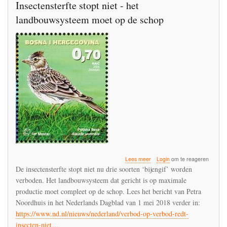
Insectensterfte stopt niet - het
landbouwsysteem moet op de schop
over
Lees meer
Login
om te reageren
Insectensterfte
De insectensterfte stopt niet nu drie soorten ‘bijengif’ worden
stopt
verboden. Het landbouwsysteem dat gericht is op maximale
niet
productie moet compleet op de schop. Lees het bericht van Petra
-
het
Noordhuis in het Nederlands Dagblad van 1 mei 2018 verder in:
landbouwsysteem
https://www.nd.nl/nieuws/nederland/verbod-op-verbod-redt-
moet
insecten-niet…
op