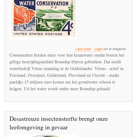
over
Lees meer
Login
om te reageren
Vitens
Consumenten betalen meer voor hun kraanwater omdat boeren het
vindt
giftige bestrijdingsmiddel Roundup blijven gebruiken. Dat meldt
dat
waterbedrijf Vitens maandag in de Gelderlander. Vitens - actief in
de
agrarische
Friesland, Overijssel, Gelderland, Flevoland en Utrecht - maakt
sector
jaarlijks 15 miljoen euro kosten om het grondwater schoon te
moet
krijgen. Uit het water wordt onder meer Roundup gehaald.
ophouden
met
het
gebruik
van
Roundup
Desastreuze insectensterfte brengt onze
leefomgeving in gevaar