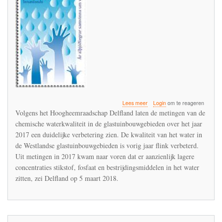
over
Lees meer
Login
om te reageren
HH
Volgens het Hoogheemraadschap Delfland laten de metingen van de
Delfland
chemische waterkwaliteit in de glastuinbouwgebieden over het jaar
juicht
2017 een duidelijke verbetering zien. De kwaliteit van het water in
veel
te
de Westlandse glastuinbouwgebieden is vorig jaar flink verbeterd.
vroeg
Uit metingen in 2017 kwam naar voren dat er aanzienlijk lagere
-
concentraties stikstof, fosfaat en bestrijdingsmiddelen in het water
imidacloprid
zitten, zei Delfland op 5 maart 2018.
blijft
een
probleemstof
in
de
glastuinbouw