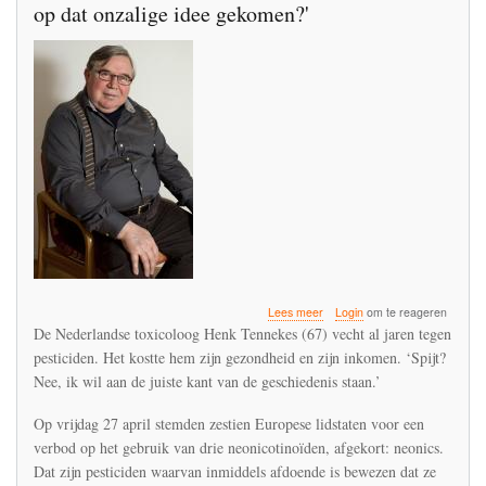
op dat onzalige idee gekomen?'
over
Lees meer
Login
om te reageren
'Voedsel
De Nederlandse toxicoloog Henk Tennekes (67) vecht al jaren tegen
produceren
pesticiden. Het kostte hem zijn gezondheid en zijn inkomen. ‘Spijt?
met
Nee, ik wil aan de juiste kant van de geschiedenis staan.’
gif?
Hoe
zijn
Op vrijdag 27 april stemden zestien Europese lidstaten voor een
we
verbod op het gebruik van drie neonicotinoïden, afgekort: neonics.
ooit
Dat zijn pesticiden waarvan inmiddels afdoende is bewezen dat ze
op