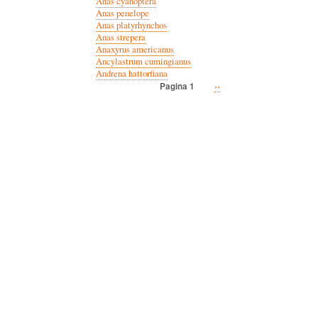
Anas cyanoptera
Anas penelope
Anas platyrhynchos
Anas strepera
Anaxyrus americanus
Ancylastrum cumingianus
Andrena hattorfiana
Volgende
››
Pagina 1
Paginatie
pagina