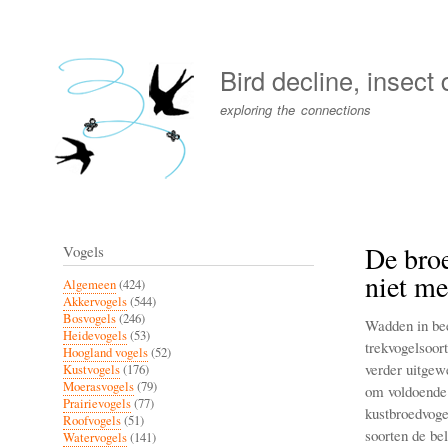
User
account
Bird decline, insect
menu
exploring the connections
De bro
Vogels
niet me
Algemeen
(424)
Akkervogels
(544)
Bosvogels
(246)
Wadden in bee
Heidevogels
(53)
trekvogelsoor
Hoogland vogels
(52)
verder uitgewe
Kustvogels
(176)
Moerasvogels
(79)
om voldoende 
Prairievogels
(77)
kustbroedvoge
Roofvogels
(51)
soorten de bel
Watervogels
(141)