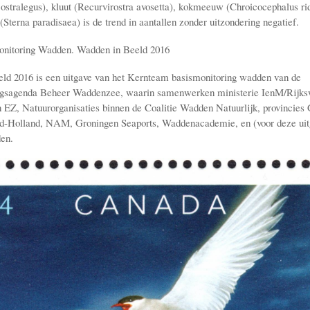
stralegus), kluut (Recurvirostra avosetta), kokmeeuw (Chroicocephalus ri
(Sterna paradisaea) is de trend in aantallen zonder uitzondering negatief.
onitoring Wadden. Wadden in Beeld 2016
ld 2016 is een uitgave van het Kernteam basismonitoring wadden van de
sagenda Beheer Waddenzee, waarin samenwerken ministerie IenM/Rijksw
n EZ, Natuurorganisaties binnen de Coalitie Wadden Natuurlijk, provincies
rd-Holland, NAM, Groningen Seaports, Waddenacademie, en (voor deze uit
en.