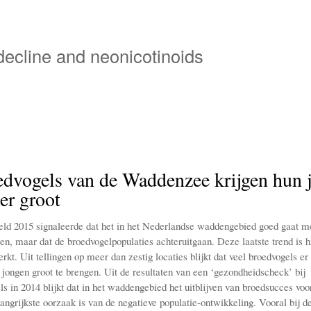
Overslaan
en
naar
 decline and neonicotinoids
de
inhoud
gaan
edvogels van de Waddenzee krijgen hun 
er groot
ld 2015 signaleerde dat het in het Nederlandse waddengebied goed gaat m
ten, maar dat de broedvogelpopulaties achteruitgaan. Deze laatste trend is h
rkt. Uit tellingen op meer dan zestig locaties blijkt dat veel broedvogels er 
jongen groot te brengen. Uit de resultaten van een ‘gezondheidscheck’ bij
ls in 2014 blijkt dat in het waddengebied het uitblijven van broedsucces vo
angrijkste oorzaak is van de negatieve populatie-ontwikkeling. Vooral bij d