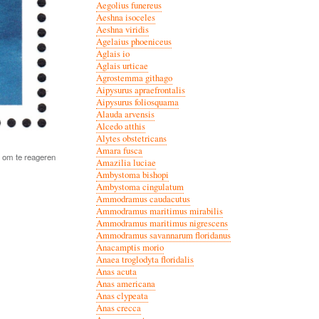
Aegolius funereus
Aeshna isoceles
Aeshna viridis
Agelaius phoeniceus
Aglais io
Aglais urticae
Agrostemma githago
Aipysurus apraefrontalis
Aipysurus foliosquama
Alauda arvensis
Alcedo atthis
Alytes obstetricans
Amara fusca
om te reageren
Amazilia luciae
Ambystoma bishopi
Ambystoma cingulatum
Ammodramus caudacutus
Ammodramus maritimus mirabilis
Ammodramus maritimus nigrescens
Ammodramus savannarum floridanus
Anacamptis morio
Anaea troglodyta floridalis
Anas acuta
Anas americana
Anas clypeata
Anas crecca