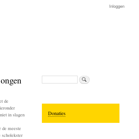
Inloggen
jongen
Zoeken
et de
ieronder
Donaties
niet in slagen
or de meeste
e scholekster