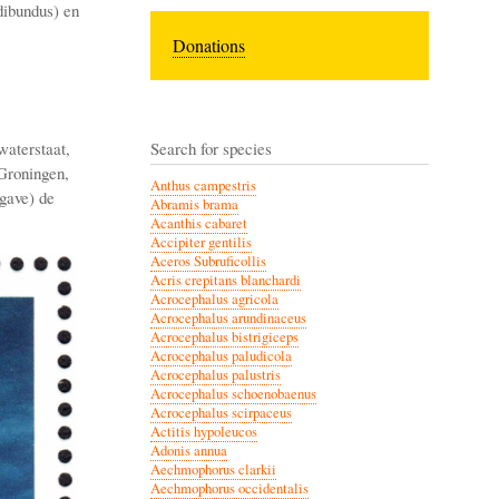
dibundus) en
Donations
aterstaat,
Search for species
 Groningen,
Anthus campestris
gave) de
Abramis brama
Acanthis cabaret
Accipiter gentilis
Aceros Subruficollis
Acris crepitans blanchardi
Acrocephalus agricola
Acrocephalus arundinaceus
Acrocephalus bistrigiceps
Acrocephalus paludicola
Acrocephalus palustris
Acrocephalus schoenobaenus
Acrocephalus scirpaceus
Actitis hypoleucos
Adonis annua
Aechmophorus clarkii
Aechmophorus occidentalis