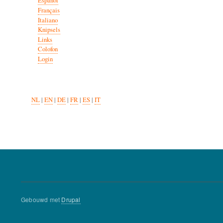
Español
Français
Italiano
Knipsels
Links
Colofon
Login
NL
|
EN
|
DE
|
FR
|
ES
|
IT
Gebouwd met
Drupal