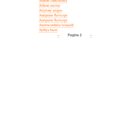
Athene cunicularia
Athene noctua
Atrytone arogos
Auriparus flaviceps
Auriparus flaviceps
Austrocordulia leonardi
Aythya baeri
Vorige
‹‹
Volgende
››
Pagina 2
Paginatie
pagina
pagina