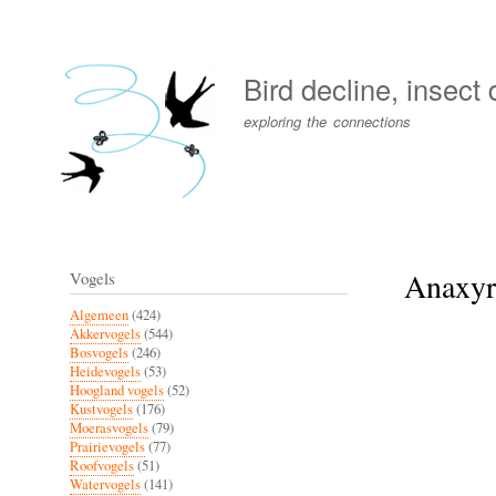
User
account
Bird decline, insect
menu
exploring the connections
Anaxyr
Vogels
Algemeen
(424)
Akkervogels
(544)
Bosvogels
(246)
Heidevogels
(53)
Hoogland vogels
(52)
Kustvogels
(176)
Moerasvogels
(79)
Prairievogels
(77)
Roofvogels
(51)
Watervogels
(141)