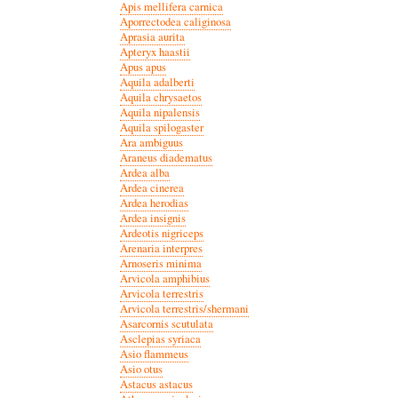
Apis mellifera carnica
Aporrectodea caliginosa
Aprasia aurita
Apteryx haastii
Apus apus
Aquila adalberti
Aquila chrysaetos
Aquila nipalensis
Aquila spilogaster
Ara ambiguus
Araneus diadematus
Ardea alba
Ardea cinerea
Ardea herodias
Ardea insignis
Ardeotis nigriceps
Arenaria interpres
Arnoseris minima
Arvicola amphibius
Arvicola terrestris
Arvicola terrestris/shermani
Asarcornis scutulata
Asclepias syriaca
Asio flammeus
Asio otus
Astacus astacus