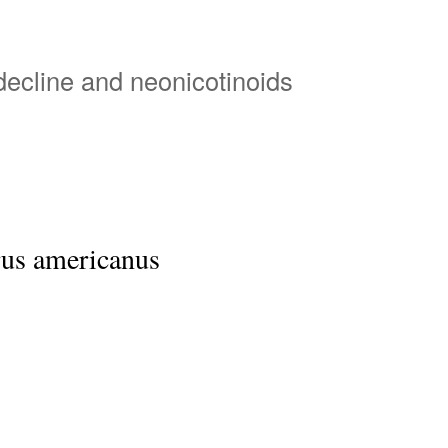
Overslaan
en
naar
 decline and neonicotinoids
de
inhoud
gaan
us americanus