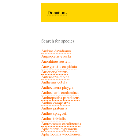
Donations
Search for species
Andrias davidianus
Angiopteris evecta
Anorrhinus austeni
Anoxypristis cuspidata
Anser erythropus
Antennaria dioica
Anthemis cotula
Anthochaera phrygia
Anthocharis cardamines
Anthropoides paradiseus
Anthus campestris
Anthus pratensis
Anthus spragueii
Anthus trivialis
Antrostomus carolinensis
Aphantopus hyperantus
Aphelocoma woodhouseii