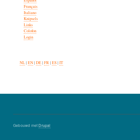
Español
Français
Italiano
Knipsels
Links
Colofon
Login
NL
|
EN
|
DE
|
FR
|
ES
|
IT
Gebouwd met
Drupal