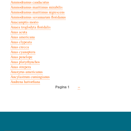
Ammodramus caudacutus
Ammodramus maritimus mirabilis
Ammodramus maritimus nigrescens
Ammodramus savannarum floridanus
Anacamptis morio
Anaea troglodyta floridalis
Anas acuta
Anas americana
Anas clypeata
Anas crecca
Anas cyanoptera
Anas penelope
Anas platyrhynchos
Anas strepera
Anaxyrus americanus
Ancylastrum cumingianus
Andrena hattorfiana
Volgende
››
Pagina 1
Paginatie
pagina