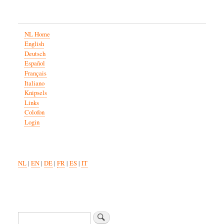
NL Home
English
Deutsch
Español
Français
Italiano
Knipsels
Links
Colofon
Login
NL
|
EN
|
DE
|
FR
|
ES
|
IT
Zoeken