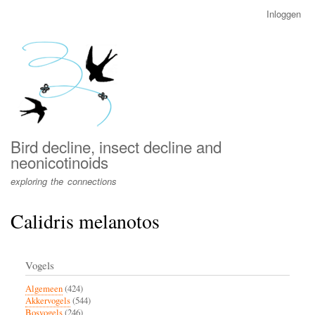
Overslaan
Inloggen
User
en
account
naar
menu
de
inhoud
gaan
Bird decline, insect decline and
neonicotinoids
exploring the connections
Calidris melanotos
Vogels
Algemeen
(424)
Akkervogels
(544)
Bosvogels
(246)