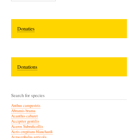
Donaties
Donations
Search for species
Anthus campestris
Abramis brama
Acanthis cabaret
Accipiter gentilis
Aceros Subruficollis
Acris crepitans blanchardi
Acrocephalus agricola