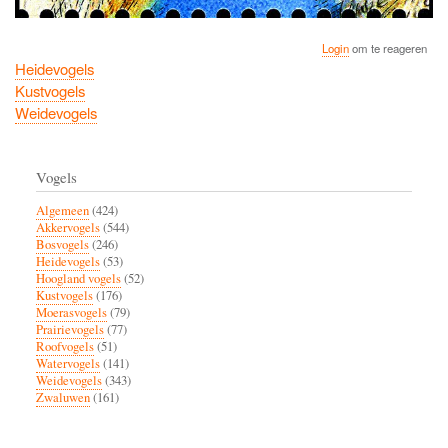
Login
om te reageren
Heidevogels
Kustvogels
Weidevogels
Vogels
Algemeen
(424)
Akkervogels
(544)
Bosvogels
(246)
Heidevogels
(53)
Hoogland vogels
(52)
Kustvogels
(176)
Moerasvogels
(79)
Prairievogels
(77)
Roofvogels
(51)
Watervogels
(141)
Weidevogels
(343)
Zwaluwen
(161)