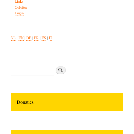
Links
Colofon
Login
NL
|
EN
|
DE
|
FR
|
ES
|
IT
Zoeken
Donaties