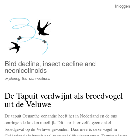
Overslaan
Inloggen
User
en
account
naar
menu
de
inhoud
gaan
Bird decline, insect decline and
neonicotinoids
exploring the connections
De Tapuit verdwijnt als broedvogel
uit de Veluwe
De tapuit Oenanthe oenanthe heeft het in Nederland en de ons
omringende landen moeilijk. Dit jaar is er zelfs geen enkel
broedgeval op de Veluwe gevonden. Daarmee is deze vogel in
Gelderland als broedvogel vermoedelijk uitgestorven. Tapuiten leven