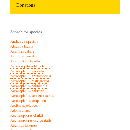
Donations
Search for species
Anthus campestris
Abramis brama
Acanthis cabaret
Accipiter gentilis
Aceros Subruficollis
Acris crepitans blanchardi
Acrocephalus agricola
Acrocephalus arundinaceus
Acrocephalus bistrigiceps
Acrocephalus paludicola
Acrocephalus palustris
Acrocephalus schoenobaenus
Acrocephalus scirpaceus
Actitis hypoleucos
Adonis annua
Aechmophorus clarkii
Aechmophorus occidentalis
Aegolius funereus