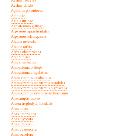
Aeshna isoceles
Aeshna viridis
Agelaius phoeniceus
Aglais io
Aglais urticae
Agrostemma githago
Aipysurus apraefrontalis
Aipysurus foliosquama
Alauda arvensis
Alcedo atthis
Alytes obstetricans
Amara fusca
Amazilia luciae
Ambystoma bishopi
Ambystoma cingulatum
Ammodramus caudacutus
Ammodramus maritimus mirabilis
Ammodramus maritimus nigrescens
Ammodramus savannarum floridanus
Anacamptis morio
Anaea troglodyta floridalis
Anas acuta
Anas americana
Anas clypeata
Anas crecca
Anas cyanoptera
Anas penelope