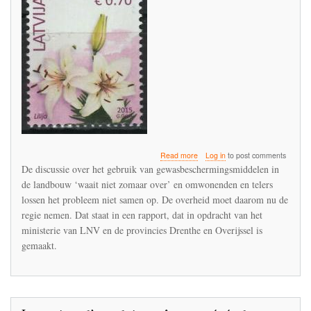
about
Read more
Log in
to post comments
Rapport
De discussie over het gebruik van gewasbeschermingsmiddelen in
over
de landbouw ‘waait niet zomaar over’ en omwonenden en telers
gewasbeschermingsmiddelen:
lossen het probleem niet samen op. De overheid moet daarom nu de
‘telers
en
regie nemen. Dat staat in een rapport, dat in opdracht van het
omwonenden
ministerie van LNV en de provincies Drenthe en Overijssel is
lossen
gemaakt.
het
niet
op:
overheid
moet
regie