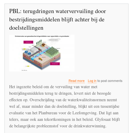
bestrijdingsmiddelen
te
PBL: terugdringen watervervuiling door
beperken
bestrijdingsmiddelen blijft achter bij de
doelstellingen
about
Read more
Log in
to post comments
PBL:
Het ingezette beleid om de vervuiling van water met
terugdringen
bestrijdingsmiddelen terug te dringen, levert niet de beoogde
watervervuiling
effecten op. Overschrijding van de waterkwaliteitsnormen neemt
door
bestrijdingsmiddelen
wel af, maar minder dan de doelstelling, blijkt uit een tussentijdse
blijft
evaluatie van het Planbureau voor de Leefomgeving. Dat ligt aan
achter
telers, maar ook aan tekortkomingen in het beleid. Glyfosaat blijft
bij
de belangrijkste probleemstof voor de drinkwaterwinning.
de
doelstellingen