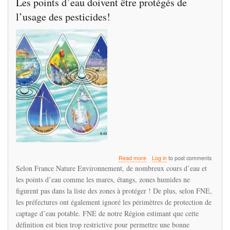
Les points d’eau doivent être protégés de
nemen’
l’usage des pesticides!
about
Read more
Log in
to post comments
Les
Selon France Nature Environnement, de nombreux cours d’eau et
points
les points d’eau comme les mares, étangs, zones humides ne
d’eau
figurent pas dans la liste des zones à protéger ! De plus, selon FNE,
doivent
être
les préfectures ont également ignoré les périmètres de protection de
protégés
captage d’eau potable. FNE de notre Région estimant que cette
de
définition est bien trop restrictive pour permettre une bonne
l’usage