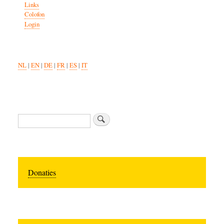
Links
Colofon
Login
NL
|
EN
|
DE
|
FR
|
ES
|
IT
Search
Donaties