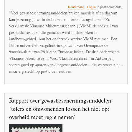
about
Read more
Log in
to post comments
In
“Veel gewasbeschermingsmiddelen breken moeilijk af en daarom
29
kan je ze nog jaren in de bodem van beken terugvinden.” Zo
onderzochte
verklaart de Vlaamse Milieumaatschappij (VMM) de cocktail van
kleine
Europese
pesticidenresiduen die gemeten werd in drie beken in
beken
landbouwgebied. Aan het onderzoek werkte VMM niet mee. Een
werden
Britse universiteit vergeleek in opdracht van Greenpeace de
sporen
waterkwaliteit van 29 kleine Europese beken. De drie onderzochte
van
103
Vlaamse beken, twee in West-Vlaanderen en één in Antwerpen,
gewasbeschermingsmiddelen
scoren goed op sporen van diergeneesmiddelen – die waren er niet –
teruggevonden
maar erg slecht op pesticidenresiduen.
Rapport over gewasbeschermingsmiddelen:
‘telers en omwonenden lossen het niet op:
overheid moet regie nemen’