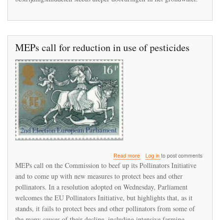
burgeronderzoek
MEPs call for reduction in use of pesticides
about
Read more
Log in
to post comments
MEPs
MEPs call on the Commission to beef up its Pollinators Initiative
call
and to come up with new measures to protect bees and other
for
pollinators. In a resolution adopted on Wednesday, Parliament
reduction
in
welcomes the EU Pollinators Initiative, but highlights that, as it
use
stands, it fails to protect bees and other pollinators from some of
of
the many causes of their decline, including intensive farming,