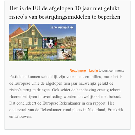
Het is de EU de afgelopen 10 jaar niet gelukt
risico’s van bestrijdingsmiddelen te beperken
about
Read more
Log in
to post comments
Het
Pesticiden kunnen schadelijk zijn voor mens en milieu, maar het is
is
de Europese Unie de afgelopen tien jaar nauwelijks gelukt de
de
risico’s terug te dringen. Ook schiet de handhaving ernstig tekort.
EU
de
Boerenbedrijven in overtreding worden nauwelijks of niet beboet.
afgelopen
Dat concludeert de Europese Rekenkamer in een rapport. Het
10
onderzoek van de Rekenkamer vond plaats in Nederland, Frankrijk
jaar
en Litouwen.
niet
gelukt
risico’s
van