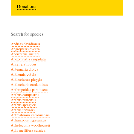
Donations
Search for species
Andrias davidianus
Angiopteris evecta
Anorrhinus austeni
Anoxypristis cuspidata
Anser erythropus
Antennaria dioica
Anthemis cotula
Anthochaera phrygia
Anthocharis cardamines
Anthropoides paradiseus
Anthus campestris
Anthus pratensis
Anthus spragueii
Anthus trivialis
Antrostomus carolinensis
Aphantopus hyperantus
Aphelocoma woodhouseii
Apis mellifera carnica