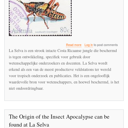
about
Read more
Log in
to post comments
De
La Selva is een strook intacte Costa Ricaanse jungle die beschermd
oorsprong
is tegen ontwikkeling, specifiek voor gebruik door
van
wetenschappelijke onderzoekers en docenten. La Selva wordt
de
Insectenapocalyps
erkend als een van de meest productieve veldstations ter wereld
is
voor tropisch onderzoek en publicaties. Het is een ongelooflijk
te
waardevolle bron voor wetenschappers, en hoewel beschermd, is het
vinden
niet ondoordringbaar.
in
La
Selva
The Origin of the Insect Apocalypse can be
found at La Selva