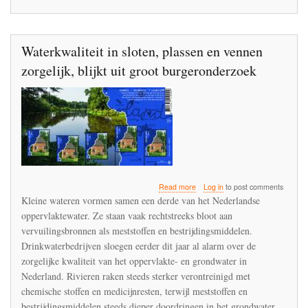
Waterkwaliteit in sloten, plassen en vennen
zorgelijk, blijkt uit groot burgeronderzoek
about
Read more
Log in
to post comments
Waterkwaliteit
Kleine wateren vormen samen een derde van het Nederlandse
in
oppervlaktewater. Ze staan vaak rechtstreeks bloot aan
sloten,
vervuilingsbronnen als meststoffen en bestrijdingsmiddelen.
plassen
en
Drinkwaterbedrijven sloegen eerder dit jaar al alarm over de
vennen
zorgelijke kwaliteit van het oppervlakte- en grondwater in
zorgelijk,
Nederland. Rivieren raken steeds sterker verontreinigd met
blijkt
chemische stoffen en medicijnresten, terwijl meststoffen en
uit
groot
bestrijdingsmiddelen steeds dieper doordringen in het grondwater.