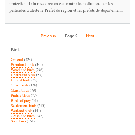
protection de la ressource en eau contre les pollutions par les
des
pesticides!
pesticides a alerté le Préfet de région et les préfets de département.
Previous
‹ Previous
Page 2
Next
Next ›
Pagination
page
page
Birds
General
(424)
Farmland birds
(544)
Woodland birds
(246)
Heathland birds
(53)
Upland birds
(52)
Coast birds
(176)
Marsh birds
(79)
Prairie birds
(77)
Birds of prey
(51)
Settlement birds
(243)
Wetland birds
(141)
Grassland birds
(343)
Swallows
(161)