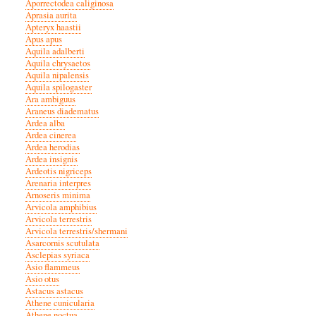
Aporrectodea caliginosa
Aprasia aurita
Apteryx haastii
Apus apus
Aquila adalberti
Aquila chrysaetos
Aquila nipalensis
Aquila spilogaster
Ara ambiguus
Araneus diadematus
Ardea alba
Ardea cinerea
Ardea herodias
Ardea insignis
Ardeotis nigriceps
Arenaria interpres
Arnoseris minima
Arvicola amphibius
Arvicola terrestris
Arvicola terrestris/shermani
Asarcornis scutulata
Asclepias syriaca
Asio flammeus
Asio otus
Astacus astacus
Athene cunicularia
Athene noctua