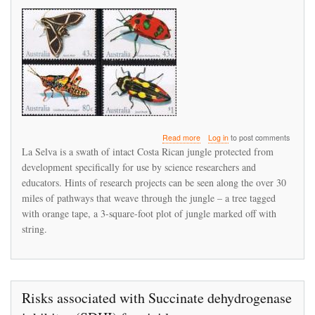
about
Read more
Log in
to post comments
The
La Selva is a swath of intact Costa Rican jungle protected from
Origin
development specifically for use by science researchers and
of
educators. Hints of research projects can be seen along the over 30
the
Insect
miles of pathways that weave through the jungle – a tree tagged
Apocalypse
with orange tape, a 3-square-foot plot of jungle marked off with
can
string.
be
found
at
La
Selva
Risks associated with Succinate dehydrogenase