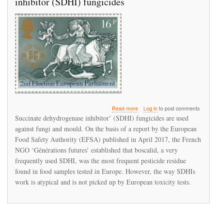
inhibitor (SDHI) fungicides
about
Read more
Log in
to post comments
Risks
Succinate dehydrogenase inhibitor’ (SDHI) fungicides are used
associated
against fungi and mould. On the basis of a report by the European
with
Food Safety Authority (EFSA) published in April 2017, the French
Succinate
dehydrogenase
NGO ‘Générations futures’ established that boscalid, a very
inhibitor
frequently used SDHI, was the most frequent pesticide residue
(SDHI)
found in food samples tested in Europe. However, the way SDHIs
fungicides
work is atypical and is not picked up by European toxicity tests.