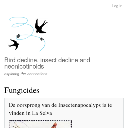
Skip
Log in
User
to
account
main
menu
content
Bird decline, insect decline and
neonicotinoids
exploring the connections
Fungicides
De oorsprong van de Insectenapocalyps is te
vinden in La Selva