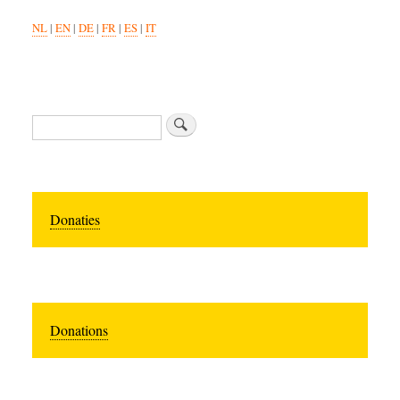
NL
|
EN
|
DE
|
FR
|
ES
|
IT
Search
Donaties
Donations