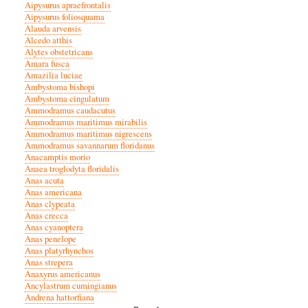
Aipysurus apraefrontalis
Aipysurus foliosquama
Alauda arvensis
Alcedo atthis
Alytes obstetricans
Amara fusca
Amazilia luciae
Ambystoma bishopi
Ambystoma cingulatum
Ammodramus caudacutus
Ammodramus maritimus mirabilis
Ammodramus maritimus nigrescens
Ammodramus savannarum floridanus
Anacamptis morio
Anaea troglodyta floridalis
Anas acuta
Anas americana
Anas clypeata
Anas crecca
Anas cyanoptera
Anas penelope
Anas platyrhynchos
Anas strepera
Anaxyrus americanus
Ancylastrum cumingianus
Andrena hattorfiana