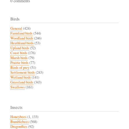
0 comments
Birds
General
(424)
Farmland birds
(544)
Woodland birds
(246)
Heathland birds
(53)
Upland birds
(52)
Coast birds
(176)
Marsh birds
(79)
Prairie birds
(77)
Birds of prey
(51)
Settlement birds
(243)
Wetland birds
(141)
Grassland birds
(343)
Swallows
(161)
Insects
Honeybees
(1, 133)
Bumblebees
(568)
Dragonflies
(92)