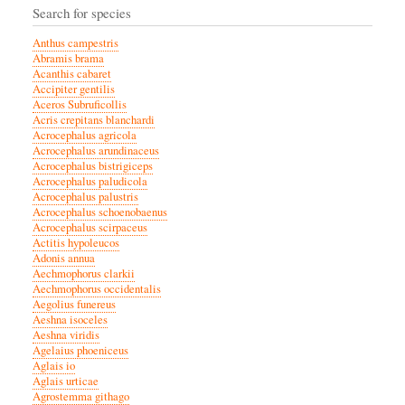
Search for species
Anthus campestris
Abramis brama
Acanthis cabaret
Accipiter gentilis
Aceros Subruficollis
Acris crepitans blanchardi
Acrocephalus agricola
Acrocephalus arundinaceus
Acrocephalus bistrigiceps
Acrocephalus paludicola
Acrocephalus palustris
Acrocephalus schoenobaenus
Acrocephalus scirpaceus
Actitis hypoleucos
Adonis annua
Aechmophorus clarkii
Aechmophorus occidentalis
Aegolius funereus
Aeshna isoceles
Aeshna viridis
Agelaius phoeniceus
Aglais io
Aglais urticae
Agrostemma githago