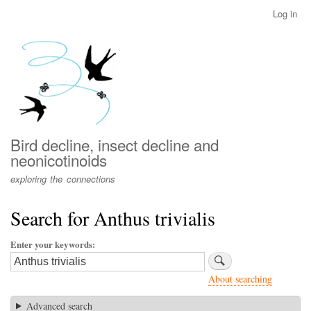
Skip
Log in
User
to
account
main
menu
content
Bird decline, insect decline and
neonicotinoids
exploring the connections
Search for Anthus trivialis
Enter your keywords
About searching
Advanced search