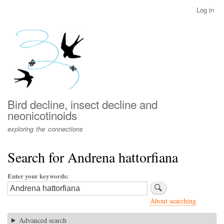
Skip
Log in
User
to
account
main
menu
content
Bird decline, insect decline and
neonicotinoids
exploring the connections
Search for Andrena hattorfiana
Enter your keywords
About searching
Advanced search