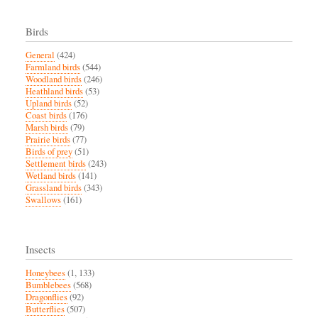
Birds
General
(424)
Farmland birds
(544)
Woodland birds
(246)
Heathland birds
(53)
Upland birds
(52)
Coast birds
(176)
Marsh birds
(79)
Prairie birds
(77)
Birds of prey
(51)
Settlement birds
(243)
Wetland birds
(141)
Grassland birds
(343)
Swallows
(161)
Insects
Honeybees
(1, 133)
Bumblebees
(568)
Dragonflies
(92)
Butterflies
(507)