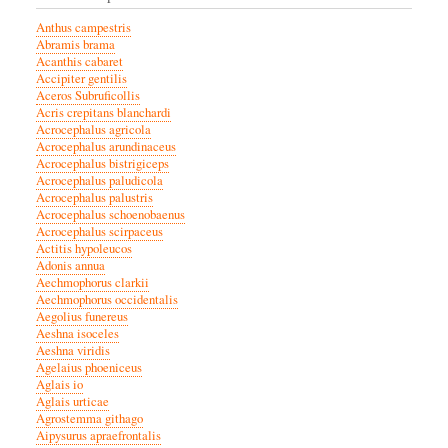
Anthus campestris
Abramis brama
Acanthis cabaret
Accipiter gentilis
Aceros Subruficollis
Acris crepitans blanchardi
Acrocephalus agricola
Acrocephalus arundinaceus
Acrocephalus bistrigiceps
Acrocephalus paludicola
Acrocephalus palustris
Acrocephalus schoenobaenus
Acrocephalus scirpaceus
Actitis hypoleucos
Adonis annua
Aechmophorus clarkii
Aechmophorus occidentalis
Aegolius funereus
Aeshna isoceles
Aeshna viridis
Agelaius phoeniceus
Aglais io
Aglais urticae
Agrostemma githago
Aipysurus apraefrontalis