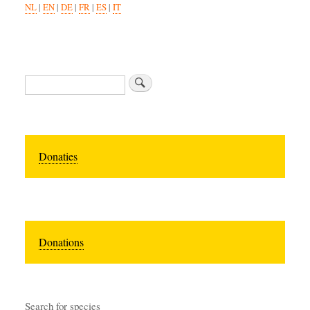
NL
|
EN
|
DE
|
FR
|
ES
|
IT
Search
Donaties
Donations
Search for species