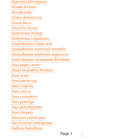
Aipysurus foliosquama
Alauda arvensis
Alcedo atthis
Alytes obstetricans
Amara fusca
Amazilia luciae
Ambystoma bishopi
Ambystoma cingulatum
Ammodramus caudacutus
Ammodramus maritimus mirabilis
Ammodramus maritimus nigrescens
Ammodramus savannarum floridanus
Anacamptis morio
Anaea troglodyta floridalis
Anas acuta
Anas americana
Anas clypeata
Anas crecca
Anas cyanoptera
Anas penelope
Anas platyrhynchos
Anas strepera
Anaxyrus americanus
Ancylastrum cumingianus
Andrena hattorfiana
Next
››
Page 1
Pagination
page