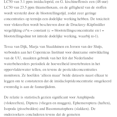
LC50 van 3.1 ppm imidacloprid, en G. kischineffensis een (48-uur)
LC50 van 23.5 ppm thiamethoxam, en de giftigheid van de stoffen
wordt versterkt door de blootstellingstijd, zodat zeer geringe
concentraties op termijn een dodelijke werking hebben. De toxiciteit
voor vlokreeften wordt beschreven door de Druckrey–Küpfmüller
vergelijking ct^n = constant (c = blootstellingsconcentratie en t =
blootstellingsduur tot intrede dodelijke werking, waarbij n>1).
Tessa van Dijk, Marja van Staalduinen en Jeroen van der Sluijs,
verbonden aan het Copernicus Instituut voor duurzame ontwikkeling
van de UU, maakten gebruik van het feit dat Nederlandse
waterbeheerders periodiek de hoeveelheid invertebraten in het
oppervlaktewater tellen, en tevens de pesticideconcentraties
monitoren. Ze hoefden ‘alleen maar’ beide datasets naast elkaar te
leggen om te constateren dat de imidaclopridconcentratie omgekeerd
evenredig is aan de faunarijkdom.
De relatie is statistisch gezien significant voor Amphipoda
(vlokreeften), Diptera (vliegen en muggen), Ephemeroptera (haften),
Isopoda (pissebedden) and Basommatophora (slakken). De
onderzoekers concluderen tevens dat de gemeten