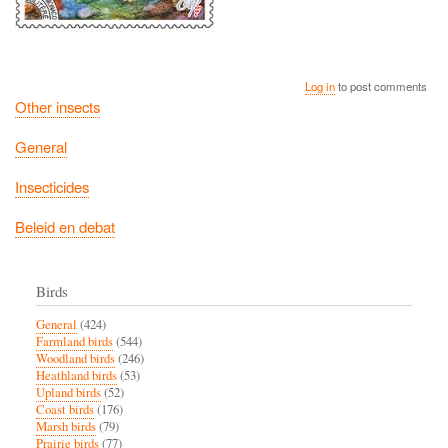
Log in
to post comments
Other insects
General
Insecticides
Beleid en debat
Birds
General
(424)
Farmland birds
(544)
Woodland birds
(246)
Heathland birds
(53)
Upland birds
(52)
Coast birds
(176)
Marsh birds
(79)
Prairie birds
(77)