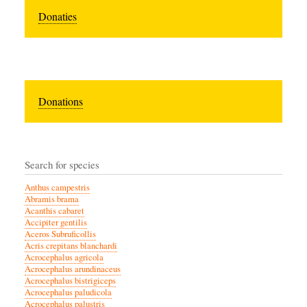
Donaties
Donations
Search for species
Anthus campestris
Abramis brama
Acanthis cabaret
Accipiter gentilis
Aceros Subruficollis
Acris crepitans blanchardi
Acrocephalus agricola
Acrocephalus arundinaceus
Acrocephalus bistrigiceps
Acrocephalus paludicola
Acrocephalus palustris