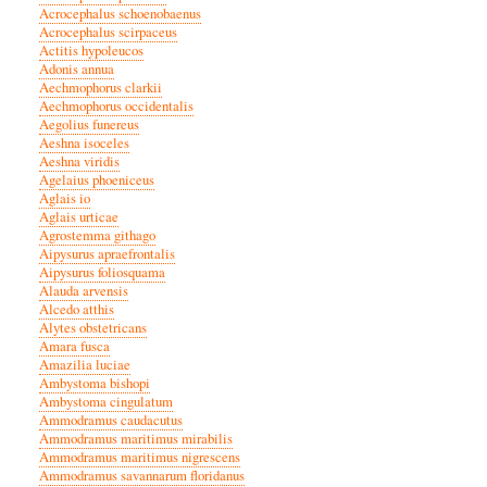
Acrocephalus schoenobaenus
Acrocephalus scirpaceus
Actitis hypoleucos
Adonis annua
Aechmophorus clarkii
Aechmophorus occidentalis
Aegolius funereus
Aeshna isoceles
Aeshna viridis
Agelaius phoeniceus
Aglais io
Aglais urticae
Agrostemma githago
Aipysurus apraefrontalis
Aipysurus foliosquama
Alauda arvensis
Alcedo atthis
Alytes obstetricans
Amara fusca
Amazilia luciae
Ambystoma bishopi
Ambystoma cingulatum
Ammodramus caudacutus
Ammodramus maritimus mirabilis
Ammodramus maritimus nigrescens
Ammodramus savannarum floridanus