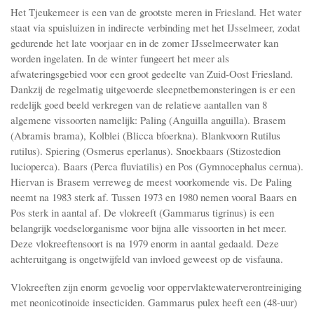
Het Tjeukemeer is een van de grootste meren in Friesland. Het water
staat via spuisluizen in indirecte verbinding met het IJsselmeer, zodat
gedurende het late voorjaar en in de zomer IJsselmeerwater kan
worden ingelaten. In de winter fungeert het meer als
afwateringsgebied voor een groot gedeelte van Zuid-Oost Friesland.
Dankzij de regelmatig uitgevoerde sleepnetbemonsteringen is er een
redelijk goed beeld verkregen van de relatieve aantallen van 8
algemene vissoorten namelijk: Paling (Anguilla anguilla). Brasem
(Abramis brama), Kolblei (Blicca bfoerkna). Blankvoorn Rutilus
rutilus). Spiering (Osmerus eperlanus). Snoekbaars (Stizostedion
lucioperca). Baars (Perca fluviatilis) en Pos (Gymnocephalus cernua).
Hiervan is Brasem verreweg de meest voorkomende vis. De Paling
neemt na 1983 sterk af. Tussen 1973 en 1980 nemen vooral Baars en
Pos sterk in aantal af. De vlokreeft (Gammarus tigrinus) is een
belangrijk voedselorganisme voor bijna alle vissoorten in het meer.
Deze vlokreeftensoort is na 1979 enorm in aantal gedaald. Deze
achteruitgang is ongetwijfeld van invloed geweest op de visfauna.
Vlokreeften zijn enorm gevoelig voor oppervlaktewaterverontreiniging
met neonicotinoide insecticiden. Gammarus pulex heeft een (48-uur)