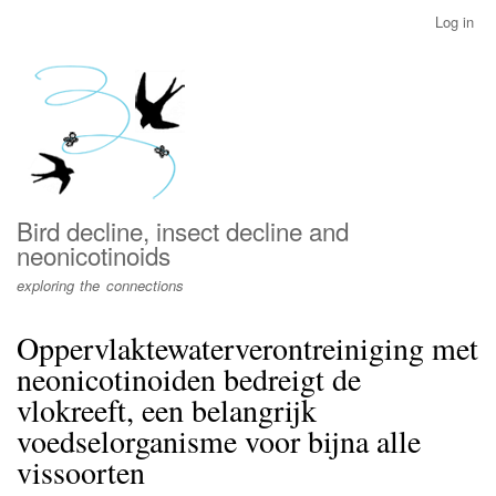
Skip
Log in
User
to
account
main
menu
content
Bird decline, insect decline and
neonicotinoids
exploring the connections
Oppervlaktewaterverontreiniging met
neonicotinoiden bedreigt de
vlokreeft, een belangrijk
voedselorganisme voor bijna alle
vissoorten