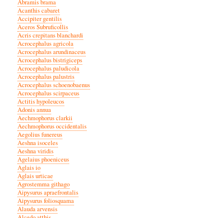
Abramis brama
Acanthis cabaret
Accipiter gentilis
Aceros Subruficollis
Acris crepitans blanchardi
Acrocephalus agricola
Acrocephalus arundinaceus
Acrocephalus bistrigiceps
Acrocephalus paludicola
Acrocephalus palustris
Acrocephalus schoenobaenus
Acrocephalus scirpaceus
Actitis hypoleucos
Adonis annua
Aechmophorus clarkii
Aechmophorus occidentalis
Aegolius funereus
Aeshna isoceles
Aeshna viridis
Agelaius phoeniceus
Aglais io
Aglais urticae
Agrostemma githago
Aipysurus apraefrontalis
Aipysurus foliosquama
Alauda arvensis
Alcedo atthis