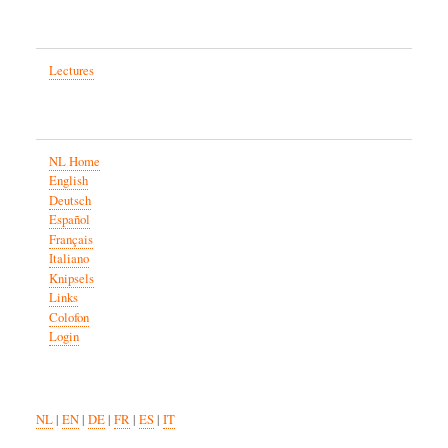
Lectures
NL Home
English
Deutsch
Español
Français
Italiano
Knipsels
Links
Colofon
Login
NL
|
EN
|
DE
|
FR
|
ES
|
IT