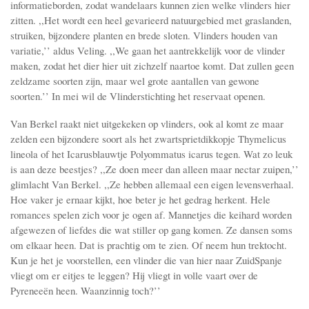
informatieborden, zodat wandelaars kunnen zien welke vlinders hier
zitten. ,,Het wordt een heel gevarieerd natuurgebied met graslanden,
struiken, bijzondere planten en brede sloten. Vlinders houden van
variatie,’’ aldus Veling. ,,We gaan het aantrekkelijk voor de vlinder
maken, zodat het dier hier uit zichzelf naartoe komt. Dat zullen geen
zeldzame soorten zijn, maar wel grote aantallen van gewone
soorten.’’ In mei wil de Vlinderstichting het reservaat openen.
Van Berkel raakt niet uitgekeken op vlinders, ook al komt ze maar
zelden een bijzondere soort als het zwartsprietdikkopje Thymelicus
lineola of het Icarusblauwtje Polyommatus icarus tegen. Wat zo leuk
is aan deze beestjes? ,,Ze doen meer dan alleen maar nectar zuipen,’’
glimlacht Van Berkel. ,,Ze hebben allemaal een eigen levensverhaal.
Hoe vaker je ernaar kijkt, hoe beter je het gedrag herkent. Hele
romances spelen zich voor je ogen af. Mannetjes die keihard worden
afgewezen of liefdes die wat stiller op gang komen. Ze dansen soms
om elkaar heen. Dat is prachtig om te zien. Of neem hun trektocht.
Kun je het je voorstellen, een vlinder die van hier naar ZuidSpanje
vliegt om er eitjes te leggen? Hij vliegt in volle vaart over de
Pyreneeën heen. Waanzinnig toch?’’