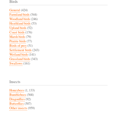
Birds
General
(424)
Farmland birds
(544)
Woodland birds
(246)
Heathland birds
(53)
Upland birds
(52)
Coast birds
(176)
Marsh birds
(79)
Prairie birds
(77)
Birds of prey
(51)
Settlement birds
(243)
Wetland birds
(141)
Grassland birds
(343)
Swallows
(161)
Insects
Honeybees
(1, 133)
Bumblebees
(568)
Dragonflies
(92)
Butterflies
(507)
Other insects
(959)