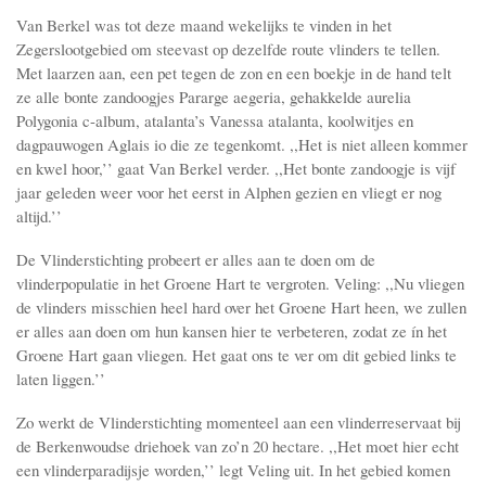
Van Berkel was tot deze maand wekelijks te vinden in het
Zegerslootgebied om steevast op dezelfde route vlinders te tellen.
Met laarzen aan, een pet tegen de zon en een boekje in de hand telt
ze alle bonte zandoogjes Pararge aegeria, gehakkelde aurelia
Polygonia c-album, atalanta’s Vanessa atalanta, koolwitjes en
dagpauwogen Aglais io die ze tegenkomt. ,,Het is niet alleen kommer
en kwel hoor,’’ gaat Van Berkel verder. ,,Het bonte zandoogje is vijf
jaar geleden weer voor het eerst in Alphen gezien en vliegt er nog
altijd.’’
De Vlinderstichting probeert er alles aan te doen om de
vlinderpopulatie in het Groene Hart te vergroten. Veling: ,,Nu vliegen
de vlinders misschien heel hard over het Groene Hart heen, we zullen
er alles aan doen om hun kansen hier te verbeteren, zodat ze ín het
Groene Hart gaan vliegen. Het gaat ons te ver om dit gebied links te
laten liggen.’’
Zo werkt de Vlinderstichting momenteel aan een vlinderreservaat bij
de Berkenwoudse driehoek van zo’n 20 hectare. ,,Het moet hier echt
een vlinderparadijsje worden,’’ legt Veling uit. In het gebied komen