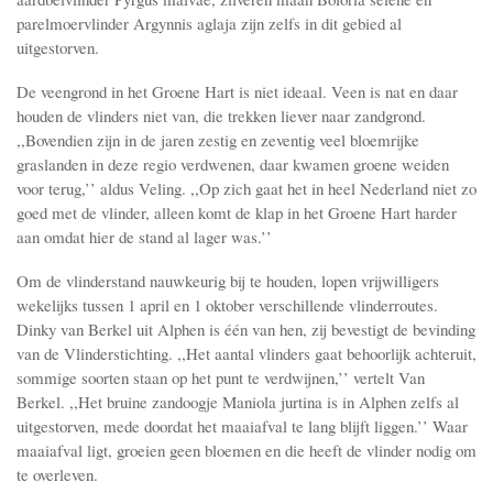
parelmoervlinder Argynnis aglaja zijn zelfs in dit gebied al
uitgestorven.
De veengrond in het Groene Hart is niet ideaal. Veen is nat en daar
houden de vlinders niet van, die trekken liever naar zandgrond.
,,Bovendien zijn in de jaren zestig en zeventig veel bloemrijke
graslanden in deze regio verdwenen, daar kwamen groene weiden
voor terug,’’ aldus Veling. ,,Op zich gaat het in heel Nederland niet zo
goed met de vlinder, alleen komt de klap in het Groene Hart harder
aan omdat hier de stand al lager was.’’
Om de vlinderstand nauwkeurig bij te houden, lopen vrijwilligers
wekelijks tussen 1 april en 1 oktober verschillende vlinderroutes.
Dinky van Berkel uit Alphen is één van hen, zij bevestigt de bevinding
van de Vlinderstichting. ,,Het aantal vlinders gaat behoorlijk achteruit,
sommige soorten staan op het punt te verdwijnen,’’ vertelt Van
Berkel. ,,Het bruine zandoogje Maniola jurtina is in Alphen zelfs al
uitgestorven, mede doordat het maaiafval te lang blijft liggen.’’ Waar
maaiafval ligt, groeien geen bloemen en die heeft de vlinder nodig om
te overleven.