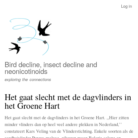
Skip
Log in
User
to
account
main
menu
content
Bird decline, insect decline and
neonicotinoids
exploring the connections
Het gaat slecht met de dagvlinders in
het Groene Hart
Het gaat slecht met de dagvlinders in het Groene Hart. ,,Hier zitten
minder vlinders dan op heel veel andere plekken in Nederland,’’
constateert Kars Veling van de Vlinderstichting. Enkele soorten als de
aardbeivlinder Pyrgus malvae, zilveren maan Boloria selene en