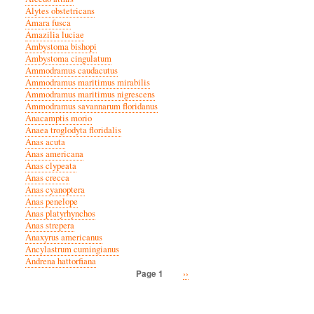
Alytes obstetricans
Amara fusca
Amazilia luciae
Ambystoma bishopi
Ambystoma cingulatum
Ammodramus caudacutus
Ammodramus maritimus mirabilis
Ammodramus maritimus nigrescens
Ammodramus savannarum floridanus
Anacamptis morio
Anaea troglodyta floridalis
Anas acuta
Anas americana
Anas clypeata
Anas crecca
Anas cyanoptera
Anas penelope
Anas platyrhynchos
Anas strepera
Anaxyrus americanus
Ancylastrum cumingianus
Andrena hattorfiana
Next
››
Page 1
Pagination
page