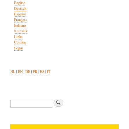
English
Deutsch
Español
Français
Italiano
Knipsels
Links
Colofon
Login
NL
|
EN
|
DE
|
FR
|
ES
|
IT
Search