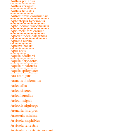
Anthus pratensis
Anthus spragueii
Anthus trivialis
Antrostomus carolinensis
Aphantopus hyperantus
Aphelocoma woodhouseii
Apis mellifera carnica
Aporrectodea caliginosa
Aprasia aurita
Apteryx haastii
Apus apus
Aquila adalberti
Aquila chrysaetos
Aquila nipalensis
Aquila spilogaster
Ara ambiguus
Araneus diadematus
Ardea alba
Ardea cinerea
Ardea herodias
Ardea insignis
Ardeotis nigriceps
Arenaria interpres
Arnoseris minima
Arvicola amphibius
Arvicola terrestris
Arvicola terrestris/shermani