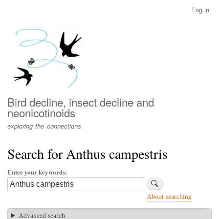
Skip
Log in
User
to
account
main
menu
content
Bird decline, insect decline and
neonicotinoids
exploring the connections
Search for Anthus campestris
Enter your keywords
About searching
Advanced search