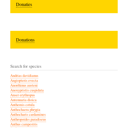
Donaties
Donations
Search for species
Andrias davidianus
Angiopteris evecta
Anorrhinus austeni
Anoxypristis cuspidata
Anser erythropus
Antennaria dioica
Anthemis cotula
Anthochaera phrygia
Anthocharis cardamines
Anthropoides paradiseus
Anthus campestris