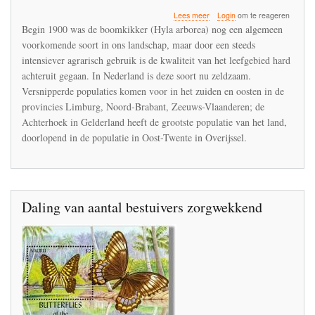
over
Lees meer
Login
om te reageren
De
Begin 1900 was de boomkikker (Hyla arborea) nog een algemeen
boomkikker
voorkomende soort in ons landschap, maar door een steeds
zal
intensiever agrarisch gebruik is de kwaliteit van het leefgebied hard
uitsterven
in
achteruit gegaan. In Nederland is deze soort nu zeldzaam.
de
Versnipperde populaties komen voor in het zuiden en oosten in de
Achterhoek
provincies Limburg, Noord-Brabant, Zeeuws-Vlaanderen; de
door
Achterhoek in Gelderland heeft de grootste populatie van het land,
insectenschaarste
doorlopend in de populatie in Oost-Twente in Overijssel.
Daling van aantal bestuivers zorgwekkend