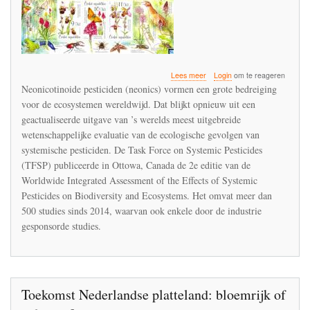
over
Lees meer
Login
om te reageren
Jean-
Neonicotinoide pesticiden (neonics) vormen een grote bedreiging
Marc
voor de ecosystemen wereldwijd. Dat blijkt opnieuw uit een
Bonmatin
geactualiseerde uitgave van ’s werelds meest uitgebreide
pleit
voor
wetenschappelijke evaluatie van de ecologische gevolgen van
een
systemische pesticiden. De Task Force on Systemic Pesticides
verbod
(TFSP) publiceerde in Ottowa, Canada de 2e editie van de
op
Worldwide Integrated Assessment of the Effects of Systemic
de
neonicotinoïden
Pesticides on Biodiversity and Ecosystems. Het omvat meer dan
500 studies sinds 2014, waarvan ook enkele door de industrie
gesponsorde studies.
Toekomst Nederlandse platteland: bloemrijk of