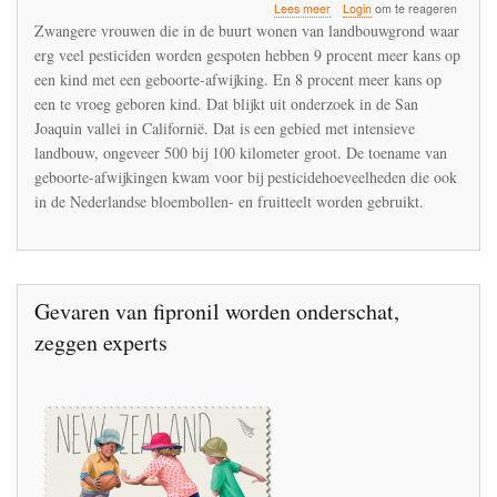
over
Lees meer
Login
om te reageren
Hoge
Zwangere vrouwen die in de buurt wonen van landbouwgrond waar
blootstelling
erg veel pesticiden worden gespoten hebben 9 procent meer kans op
aan
een kind met een geboorte-afwijking. En 8 procent meer kans op
pesticiden
tijdens
een te vroeg geboren kind. Dat blijkt uit onderzoek in de San
de
Joaquin vallei in Californië. Dat is een gebied met intensieve
zwangerschap
landbouw, ongeveer 500 bij 100 kilometer groot. De toename van
verhoogt
geboorte-afwijkingen kwam voor bij pesticidehoeveelheden die ook
risico
geboorteafwijkingen
in de Nederlandse bloembollen- en fruitteelt worden gebruikt.
Gevaren van fipronil worden onderschat,
zeggen experts