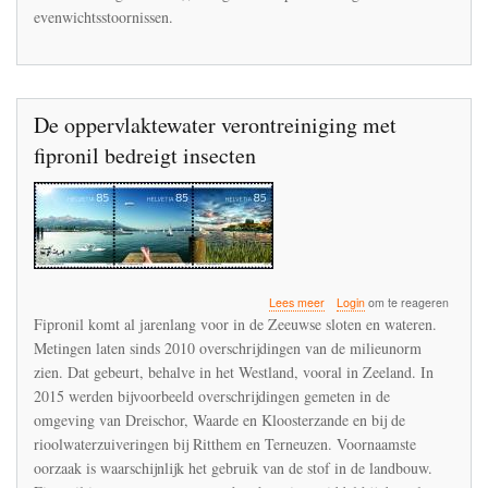
evenwichtsstoornissen.
De oppervlaktewater verontreiniging met
fipronil bedreigt insecten
over
Lees meer
Login
om te reageren
De
Fipronil komt al jarenlang voor in de Zeeuwse sloten en wateren.
oppervlaktewater
Metingen laten sinds 2010 overschrijdingen van de milieunorm
verontreiniging
zien. Dat gebeurt, behalve in het Westland, vooral in Zeeland. In
met
fipronil
2015 werden bijvoorbeeld overschrijdingen gemeten in de
bedreigt
omgeving van Dreischor, Waarde en Kloosterzande en bij de
insecten
rioolwaterzuiveringen bij Ritthem en Terneuzen. Voornaamste
oorzaak is waarschijnlijk het gebruik van de stof in de landbouw.