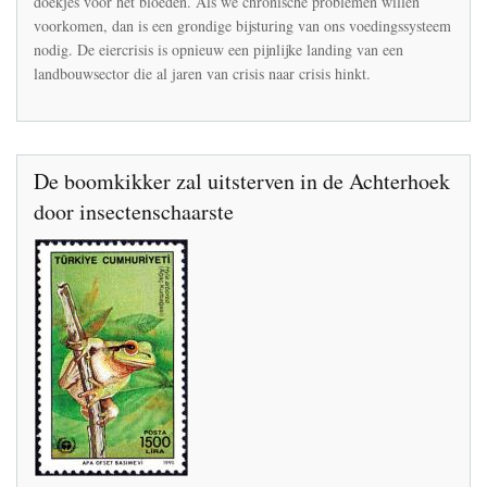
doekjes voor het bloeden. Als we chronische problemen willen
landbouwsysteem
voorkomen, dan is een grondige bijsturing van ons voedingssysteem
onthult
nodig. De eiercrisis is opnieuw een pijnlijke landing van een
landbouwsector die al jaren van crisis naar crisis hinkt.
De boomkikker zal uitsterven in de Achterhoek
door insectenschaarste