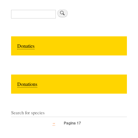
Zoeken
Donaties
Donations
Search for species
Vorige
‹‹
Pagina 17
Paginatie
pagina