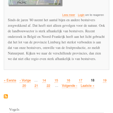
over
Lees meer
Login
om te reageren
Daling
Sinds de jaren '80 neemt het aantal bijen en andere bestuivers
van
zorgwekkend af. Dat heeft niet alleen gevolgen voor de natuur. Ook
aantal
de landbouwsector is sterk afhankelijk van bestuivers. Recent
bestuivers
zorgwekkend
onderzoek in België en Noord-Frankrijk heeft aan het licht gebracht
dat het lot van de provincie Limburg het sterkst verbonden is aan
dat van onze bestuivers, omwille van de fruitproductie, zo meldt
Natuurpunt. Kijken we naar de verschillende provincies, dan zien
we dat niet elke regio even sterk afhankelijk is van bestuivers.
Eerste
« Eerste
Vorige
‹ Vorige
…
Pagina
14
Pagina
15
Pagina
16
Pagina
17
Huidige
18
Pagina
19
Paginatie
pagina
pagina
pagina
Pagina
20
Pagina
21
Pagina
22
…
Volgende
Volgende ›
Laatste
Laatste »
pagina
pagina
Vogels