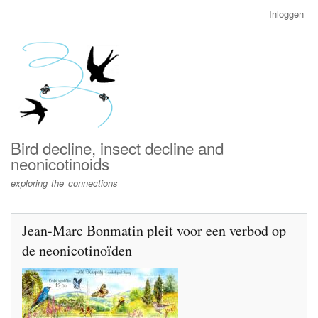
Overslaan
Inloggen
User
en
account
naar
menu
de
inhoud
gaan
Bird decline, insect decline and
neonicotinoids
exploring the connections
Jean-Marc Bonmatin pleit voor een verbod op
de neonicotinoïden