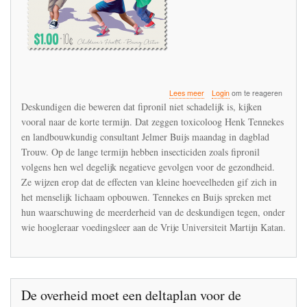
over
Lees meer
Login
om te reageren
Gevaren
Deskundigen die beweren dat fipronil niet schadelijk is, kijken
van
vooral naar de korte termijn. Dat zeggen toxicoloog Henk Tennekes
fipronil
en landbouwkundig consultant Jelmer Buijs maandag in dagblad
worden
onderschat,
Trouw. Op de lange termijn hebben insecticiden zoals fipronil
zeggen
volgens hen wel degelijk negatieve gevolgen voor de gezondheid.
experts
Ze wijzen erop dat de effecten van kleine hoeveelheden gif zich in
het menselijk lichaam opbouwen. Tennekes en Buijs spreken met
hun waarschuwing de meerderheid van de deskundigen tegen, onder
wie hoogleraar voedingsleer aan de Vrije Universiteit Martijn Katan.
De overheid moet een deltaplan voor de