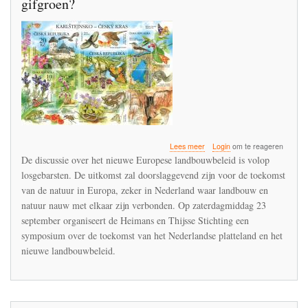
gifgroen?
over
Lees meer
Login
om te reageren
Toekomst
De discussie over het nieuwe Europese landbouwbeleid is volop
Nederlandse
losgebarsten. De uitkomst zal doorslaggevend zijn voor de toekomst
platteland:
van de natuur in Europa, zeker in Nederland waar landbouw en
bloemrijk
of
natuur nauw met elkaar zijn verbonden. Op zaterdagmiddag 23
gifgroen?
september organiseert de Heimans en Thijsse Stichting een
symposium over de toekomst van het Nederlandse platteland en het
nieuwe landbouwbeleid.