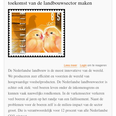
toekomst van de landbouwsector maken
over
Lees meer
Login
om te reageren
De
De Nederlandse landbouw is de meest innovatieve van de wereld.
overheid
We produceren zeer efficiënt en voorzien de wereld van
moet
hoogwaardige voedselproducten. De Nederlandse landbouwsector is
een
deltaplan
echter ook ziek: veel boeren leven onder de inkomensgrens en
voor
kunnen vaak nauwelijks rondkomen. In de varkenssector verkeren
de
veel boeren al jaren op het randje van een faillissement. Naast de
toekomst
problemen voor de boeren zelf is de milieu-impact van de sector
van
de
groot. Die is verantwoordelijk voor 12 procent van alle Nederlandse
landbouwsector
CO2-uitstoot.