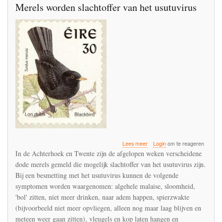
Merels worden slachtoffer van het usutuvirus
over
Lees meer
Login
om te reageren
Merels
In de Achterhoek en Twente zijn de afgelopen weken verscheidene
worden
dode merels gemeld die mogelijk slachtoffer van het usutuvirus zijn.
slachtoffer
Bij een besmetting met het usutuvirus kunnen de volgende
van
het
symptomen worden waargenomen: algehele malaise, sloomheid,
usutuvirus
'bol' zitten, niet meer drinken, naar adem happen, spierzwakte
(bijvoorbeeld niet meer opvliegen, alleen nog maar laag blijven en
meteen weer gaan zitten), vleugels en kop laten hangen en