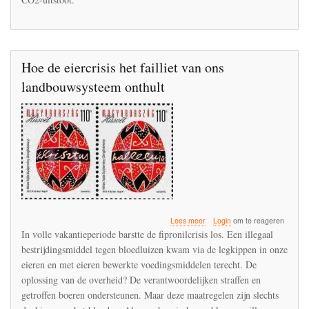
maken
Hoe de eiercrisis het failliet van ons
landbouwsysteem onthult
over
Lees meer
Login
om te reageren
Hoe
In volle vakantieperiode barstte de fipronilcrisis los. Een illegaal
de
bestrijdingsmiddel tegen bloedluizen kwam via de legkippen in onze
eiercrisis
eieren en met eieren bewerkte voedingsmiddelen terecht. De
het
failliet
oplossing van de overheid? De verantwoordelijken straffen en
van
getroffen boeren ondersteunen. Maar deze maatregelen zijn slechts
ons