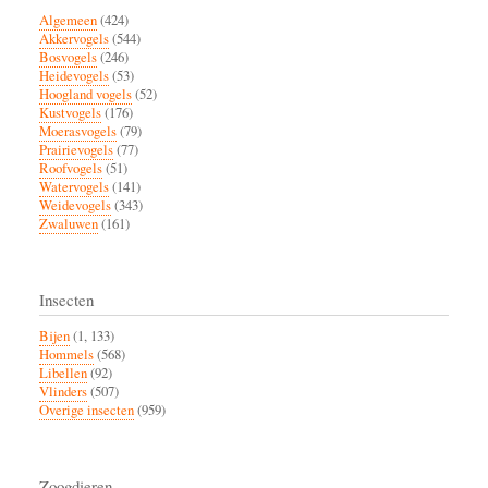
Algemeen
(424)
Akkervogels
(544)
Bosvogels
(246)
Heidevogels
(53)
Hoogland vogels
(52)
Kustvogels
(176)
Moerasvogels
(79)
Prairievogels
(77)
Roofvogels
(51)
Watervogels
(141)
Weidevogels
(343)
Zwaluwen
(161)
Insecten
Bijen
(1, 133)
Hommels
(568)
Libellen
(92)
Vlinders
(507)
Overige insecten
(959)
Zoogdieren