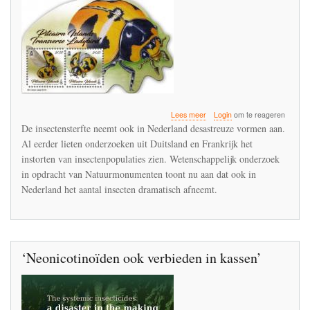
over
Lees meer
Login
om te reageren
Desastreuze
De insectensterfte neemt ook in Nederland desastreuze vormen aan.
insectensterfte
Al eerder lieten onderzoeken uit Duitsland en Frankrijk het
brengt
instorten van insectenpopulaties zien. Wetenschappelijk onderzoek
onze
leefomgeving
in opdracht van Natuurmonumenten toont nu aan dat ook in
in
Nederland het aantal insecten dramatisch afneemt.
gevaar
‘Neonicotinoïden ook verbieden in kassen’