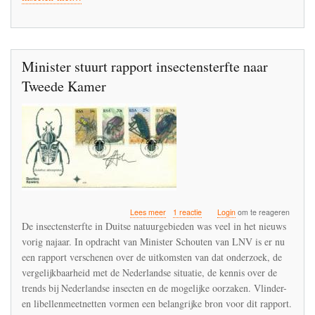
de
schop
Minister stuurt rapport insectensterfte naar
Tweede Kamer
over
Lees meer
1 reactie
Login
om te reageren
Minister
De insectensterfte in Duitse natuurgebieden was veel in het nieuws
stuurt
vorig najaar. In opdracht van Minister Schouten van LNV is er nu
rapport
een rapport verschenen over de uitkomsten van dat onderzoek, de
insectensterfte
naar
vergelijkbaarheid met de Nederlandse situatie, de kennis over de
Tweede
trends bij Nederlandse insecten en de mogelijke oorzaken. Vlinder-
Kamer
en libellenmeetnetten vormen een belangrijke bron voor dit rapport.