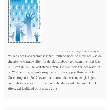
over
Lees meer
Login
om te reageren
HH
Volgens het Hoogheemraadschap Delfland laten de metingen van de
Delfland
chemische waterkwaliteit in de glastuinbouwgebieden over het jaar
juicht
2017 een duidelijke verbetering zien. De kwaliteit van het water in
veel
te
de Westlandse glastuinbouwgebieden is vorig jaar flink verbeterd.
vroeg
Uit metingen in 2017 kwam naar voren dat er aanzienlijk lagere
-
concentraties stikstof, fosfaat en bestrijdingsmiddelen in het water
imidacloprid
zitten, zei Delfland op 5 maart 2018.
blijft
een
probleemstof
in
de
glastuinbouw