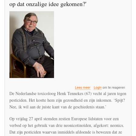
op dat onzalige idee gekomen?'
over
Lees meer
Login
om te reageren
'Voedsel
De Nederlandse toxicoloog Henk Tennekes (67) vecht al jaren tegen
produceren
pesticiden. Het kostte hem zijn gezondheid en zijn inkomen. ‘Spijt?
met
Nee, ik wil aan de juiste kant van de geschiedenis staan.’
gif?
Hoe
zijn
Op vrijdag 27 april stemden zestien Europese lidstaten voor een
we
verbod op het gebruik van drie neonicotinoïden, afgekort: neonics.
ooit
Dat zijn pesticiden waarvan inmiddels afdoende is bewezen dat ze
op