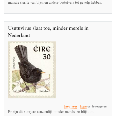
massale sterfte van bijen en andere bestuivers tot gevolg hebben.
dat
onzalige
idee
gekomen?'
Usutuvirus slaat toe, minder merels in
Nederland
over
Lees meer
Login
om te reageren
Usutuvirus
Er zijn dit voorjaar aanzienlijk minder merels, zo blijkt uit
slaat