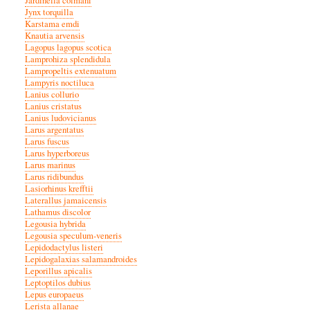
Jardinella colmani
Jynx torquilla
Karstama emdi
Knautia arvensis
Lagopus lagopus scotica
Lamprohiza splendidula
Lampropeltis extenuatum
Lampyris noctiluca
Lanius collurio
Lanius cristatus
Lanius ludovicianus
Larus argentatus
Larus fuscus
Larus hyperboreus
Larus marinus
Larus ridibundus
Lasiorhinus krefftii
Laterallus jamaicensis
Lathamus discolor
Legousia hybrida
Legousia speculum-veneris
Lepidodactylus listeri
Lepidogalaxias salamandroides
Leporillus apicalis
Leptoptilos dubius
Lepus europaeus
Lerista allanae