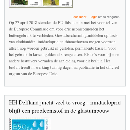
over
Lees meer
Login
om te reageren
Ctgb
Op 27 april 2018 stemden de EU-lidstaten in met het voorstel van
geeft
de Europese Commissie om voor drie neonicotinoïden het
binnen
buitengebruik te verbieden. Gewasbeschermingsmiddelen op basis
drie
maanden
van clothianidin, imidacloprid en thiamethoxam mogen voortaan
uitvoering
alleen nog worden gebruikt in gesloten, permanente kassen. Voor
aan
het gebruik in kassen golden al strenge eisen. Risico's voor bijen en
het
andere bestuivers vormden de aanleiding voor dit besluit. Het
Europese
besluit
besluit treedt in werking twintig dagen na publicatie in het officieel
over
orgaan van de Europese Unie.
neonicotinoïden
HH Delfland juicht veel te vroeg - imidacloprid
blijft een probleemstof in de glastuinbouw