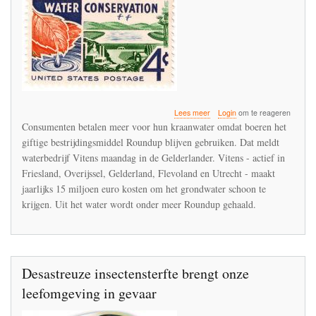
over
Lees meer
Login
om te reageren
Vitens
Consumenten betalen meer voor hun kraanwater omdat boeren het
vindt
giftige bestrijdingsmiddel Roundup blijven gebruiken. Dat meldt
dat
waterbedrijf Vitens maandag in de Gelderlander. Vitens - actief in
de
agrarische
Friesland, Overijssel, Gelderland, Flevoland en Utrecht - maakt
sector
jaarlijks 15 miljoen euro kosten om het grondwater schoon te
moet
krijgen. Uit het water wordt onder meer Roundup gehaald.
ophouden
met
het
gebruik
van
Roundup
Desastreuze insectensterfte brengt onze
leefomgeving in gevaar