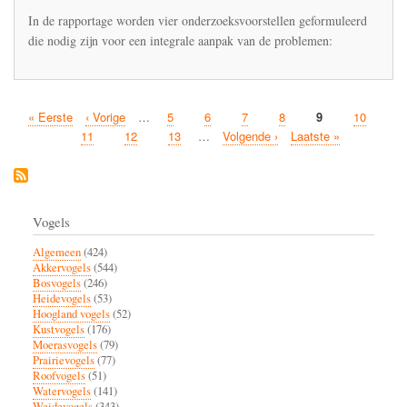
In de rapportage worden vier onderzoeksvoorstellen geformuleerd
die nodig zijn voor een integrale aanpak van de problemen:
Eerste
« Eerste
Vorige
‹ Vorige
…
Pagina
5
Pagina
6
Pagina
7
Pagina
8
Huidige
9
Pagina
10
Paginatie
pagina
pagina
pagina
Pagina
11
Pagina
12
Pagina
13
…
Volgende
Volgende ›
Laatste
Laatste »
pagina
pagina
Vogels
Algemeen
(424)
Akkervogels
(544)
Bosvogels
(246)
Heidevogels
(53)
Hoogland vogels
(52)
Kustvogels
(176)
Moerasvogels
(79)
Prairievogels
(77)
Roofvogels
(51)
Watervogels
(141)
Weidevogels
(343)