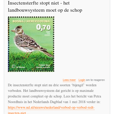
Insectensterfte stopt niet - het
landbouwsysteem moet op de schop
over
Lees meer
Login
om te reageren
Insectensterfte
De insectensterfte stopt niet nu drie soorten ‘bijengif’ worden
stopt
verboden. Het landbouwsysteem dat gericht is op maximale
niet
productie moet compleet op de schop. Lees het bericht van Petra
-
het
Noordhuis in het Nederlands Dagblad van 1 mei 2018 verder in:
landbouwsysteem
https://www.nd.nl/nieuws/nederland/verbod-op-verbod-redt-
moet
insecten-niet…
op