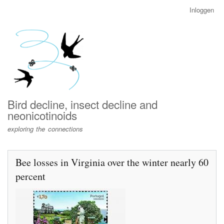
Overslaan
Inloggen
User
en
account
naar
menu
de
inhoud
gaan
Bird decline, insect decline and
neonicotinoids
exploring the connections
Bee losses in Virginia over the winter nearly 60
percent