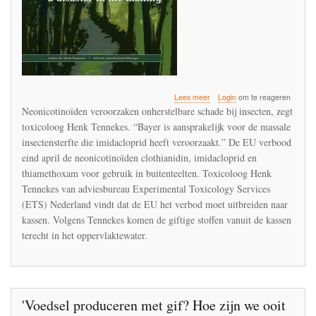
over
Lees meer
Login
om te reageren
‘Neonicotinoïden
Neonicotinoïden veroorzaken onherstelbare schade bij insecten, zegt
ook
toxicoloog Henk Tennekes. “Bayer is aansprakelijk voor de massale
verbieden
insectensterfte die imidacloprid heeft veroorzaakt.” De EU verbood
in
kassen’
eind april de neonicotinoïden clothianidin, imidacloprid en
thiamethoxam voor gebruik in buitenteelten. Toxicoloog Henk
Tennekes van adviesbureau Experimental Toxicology Services
(ETS) Nederland vindt dat de EU het verbod moet uitbreiden naar
kassen. Volgens Tennekes komen de giftige stoffen vanuit de kassen
terecht in het oppervlaktewater.
'Voedsel produceren met gif? Hoe zijn we ooit