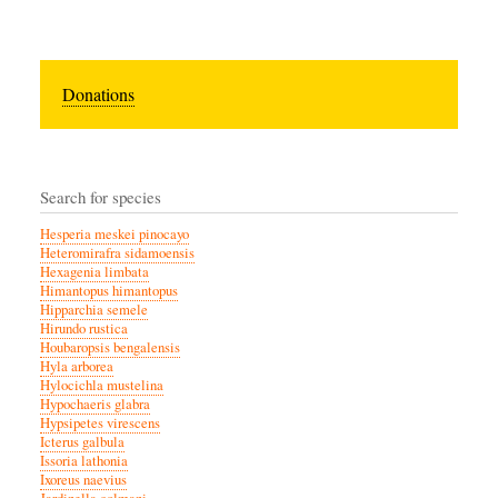
Donations
Search for species
Hesperia meskei pinocayo
Heteromirafra sidamoensis
Hexagenia limbata
Himantopus himantopus
Hipparchia semele
Hirundo rustica
Houbaropsis bengalensis
Hyla arborea
Hylocichla mustelina
Hypochaeris glabra
Hypsipetes virescens
Icterus galbula
Issoria lathonia
Ixoreus naevius