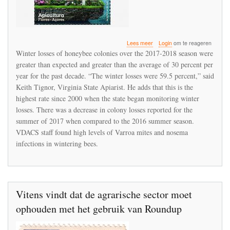
over
Lees meer
Login
om te reageren
Bee
Winter losses of honeybee colonies over the 2017-2018 season were
losses
greater than expected and greater than the average of 30 percent per
in
year for the past decade. “The winter losses were 59.5 percent,” said
Virginia
over
Keith Tignor, Virginia State Apiarist. He adds that this is the
the
highest rate since 2000 when the state began monitoring winter
winter
losses. There was a decrease in colony losses reported for the
nearly
summer of 2017 when compared to the 2016 summer season.
60
percent
VDACS staff found high levels of Varroa mites and nosema
infections in wintering bees.
Vitens vindt dat de agrarische sector moet
ophouden met het gebruik van Roundup